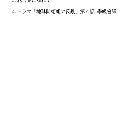
3. 花言葉にゆれて
4. ドラマ「地球防衛組の反亂」第４話 學級會議