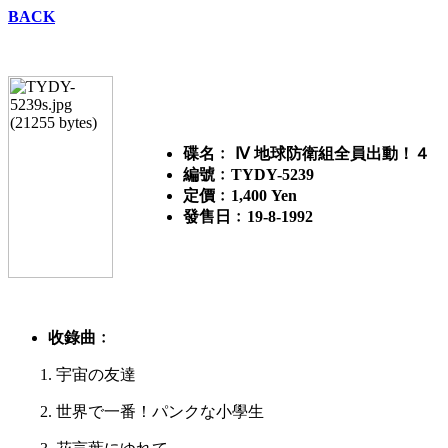
BACK
碟名﹕ Ⅳ 地球防衛組全員出動！４
編號﹕TYDY-5239
定價﹕1,400 Yen
發售日﹕19-8-1992
收錄曲﹕
1. 宇宙の友達
2. 世界で一番！パンクな小學生